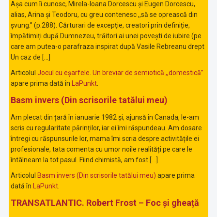
Așa cum îi cunosc, Mirela-Ioana Dorcescu și Eugen Dorcescu,
alias, Arina și Teodoru, cu greu contenesc ,,să se oprească din
șvung.” (p.288). Cărturari de excepție, creatori prin definiție,
împătimiți după Dumnezeu, trăitori ai unei povești de iubire (pe
care am putea-o parafraza inspirat după Vasile Rebreanu drept
Un caz de […]
Articolul
Jocul cu eșarfele. Un breviar de semiotică ,,domestică”
apare prima dată în
LaPunkt
.
Basm invers (Din scrisorile tatălui meu)
Am plecat din țară în ianuarie 1982 și, ajunsă în Canada, le-am
scris cu regularitate părinților, iar ei îmi răspundeau. Am dosare
întregi cu răspunsurile lor, mama îmi scria despre activitățile ei
profesionale, tata comenta cu umor noile realități pe care le
întâlneam la tot pasul. Fiind chimistă, am fost […]
Articolul
Basm invers (Din scrisorile tatălui meu)
apare prima
dată în
LaPunkt
.
TRANSATLANTIC. Robert Frost – Foc și gheață