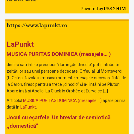
Powered by RSS 2 HTML
https://www.lapunkt.ro
LaPunkt
MUSICA PURITAS DOMINICA (mesajele… )
dintr-o sau într-o presupusă lume „de dincolo” pot fi atribuite
zeităților sau unei persoane decedate. Orfeu al lui Monteverdi
(LʹOrfeo, favola in musica) primește mesajele necesare întâi de
la Caron, firesc pentru a trece „dincolo” și a-l întâlni pe Pluton.
Apare însă și Apollo. La Gluck în Orphée et Eurydice […]
Articolul
MUSICA PURITAS DOMINICA (mesajele… )
apare prima
dată în
LaPunkt
.
Jocul cu eșarfele. Un breviar de semiotică
,,domestică”