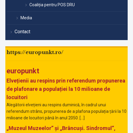
Coaliția pentru POS DRU
Media
Contact
https://europunkt.ro/
europunkt
Elvețienii au respins prin referendum propunerea
de plafonare a populației la 10 milioane de
locuitori
Alegătorii elvețieni au respins duminică, în cadrul unui
referendum strâns, propunerea de a plafona populația țării la 10
milioane de locuitori până în anul 2050. […]
„Muzeul Muzeelor” și „Brâncuși. Sindromul”,