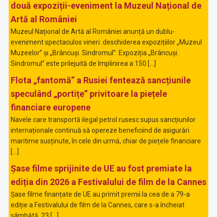
două expoziții-eveniment la Muzeul Național de
Artă al României
Muzeul Național de Artă al României anunță un dublu-
eveniment spectaculos vineri: deschiderea expozițiilor „Muzeul
Muzeelor” și „Brâncuși. Sindromul”. Expoziția „Brâncuși.
Sindromul” este prilejuită de împlinirea a 150 […]
Flota „fantomă” a Rusiei fentează sancțiunile
speculând „portițe” privitoare la piețele
financiare europene
Navele care transportă ilegal petrol rusesc supus sancțiunilor
internaționale continuă să opereze beneficiind de asigurări
maritime susținute, în cele din urmă, chiar de piețele financiare
[…]
Șase filme sprijinite de UE au fost premiate la
ediția din 2026 a Festivalului de film de la Cannes
Șase filme finanțate de UE au primit premii la cea de a 79-a
ediție a Festivalului de film de la Cannes, care s-a încheiat
sâmbătă, 23 […]