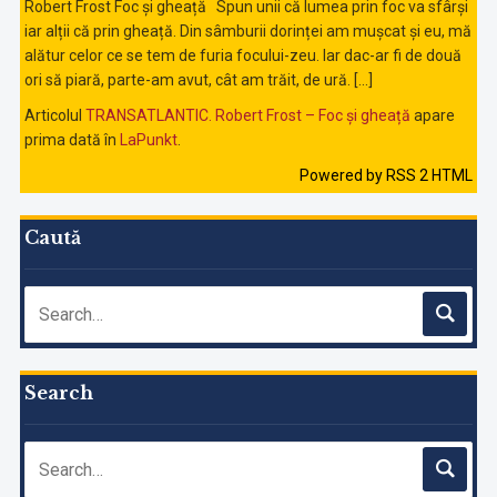
Robert Frost Foc și gheață Spun unii că lumea prin foc va sfârși
iar alții că prin gheață. Din sâmburii dorinței am mușcat și eu, mă
alătur celor ce se tem de furia focului-zeu. Iar dac-ar fi de două
ori să piară, parte-am avut, cât am trăit, de ură. […]
Articolul
TRANSATLANTIC. Robert Frost – Foc și gheață
apare
prima dată în
LaPunkt
.
Powered by RSS 2 HTML
Caută
Search