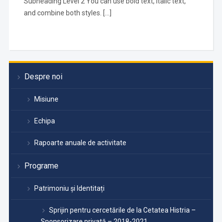
Subheading Level 2 You can use bold text, italic text,
and combine both styles. […]
Despre noi
Misiune
Echipa
Rapoarte anuale de activitate
Programe
Patrimoniu și Identitați
Sprijin pentru cercetările de la Cetatea Histria –
Sponsorizare privată – 2018-2021