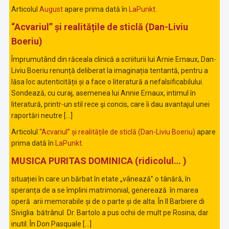
Articolul
August
apare prima dată în
LaPunkt
.
“Acvariul” și realitățile de sticlă (Dan-Liviu
Boeriu)
Împrumutând din răceala clinică a scriiturii lui Arnie Ernaux, Dan-
Liviu Boeriu renunță deliberat la imaginația tentantă, pentru a
lăsa loc autenticității și a face o literatură a nefalsificabilului.
Sondează, cu curaj, asemenea lui Annie Ernaux, intimul în
literatură, printr-un stil rece şi concis, care îi dau avantajul unei
raportări neutre […]
Articolul
“Acvariul” și realitățile de sticlă (Dan-Liviu Boeriu)
apare
prima dată în
LaPunkt
.
MUSICA PURITAS DOMINICA (ridicolul… )
situației în care un bărbat în etate „vânează” o tânără, în
speranța de a se împlini matrimonial, generează în marea
operă arii memorabile și de o parte și de alta. În Il Barbiere di
Siviglia bătrânul Dr. Bartolo a pus ochii de mult pe Rosina, dar
inutil. În Don Pasquale […]