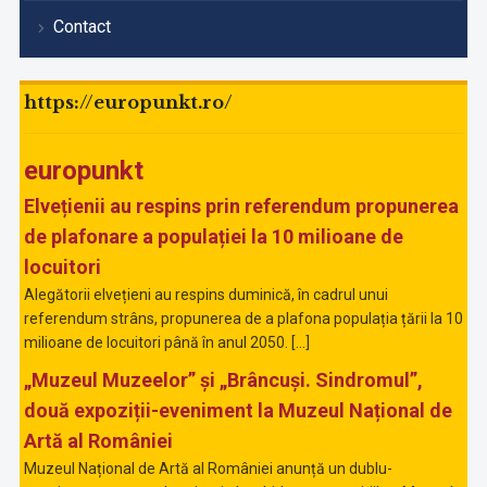
Contact
https://europunkt.ro/
europunkt
Elvețienii au respins prin referendum propunerea
de plafonare a populației la 10 milioane de
locuitori
Alegătorii elvețieni au respins duminică, în cadrul unui
referendum strâns, propunerea de a plafona populația țării la 10
milioane de locuitori până în anul 2050. […]
„Muzeul Muzeelor” și „Brâncuși. Sindromul”,
două expoziții-eveniment la Muzeul Național de
Artă al României
Muzeul Național de Artă al României anunță un dublu-