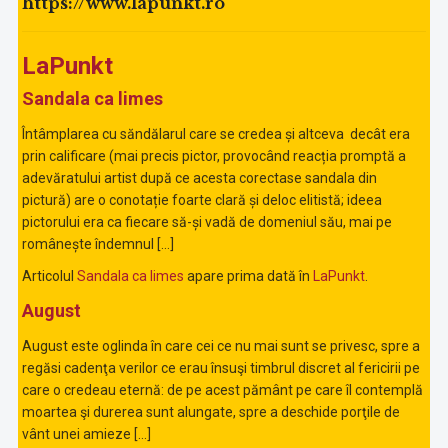
https://www.lapunkt.ro
LaPunkt
Sandala ca limes
Întâmplarea cu săndălarul care se credea și altceva decât era
prin calificare (mai precis pictor, provocând reacția promptă a
adevăratului artist după ce acesta corectase sandala din
pictură) are o conotație foarte clară și deloc elitistă; ideea
pictorului era ca fiecare să-și vadă de domeniul său, mai pe
românește îndemnul […]
Articolul
Sandala ca limes
apare prima dată în
LaPunkt
.
August
August este oglinda în care cei ce nu mai sunt se privesc, spre a
regăsi cadenţa verilor ce erau însuşi timbrul discret al fericirii pe
care o credeau eternă: de pe acest pământ pe care îl contemplă
moartea şi durerea sunt alungate, spre a deschide porţile de
vânt unei amieze […]