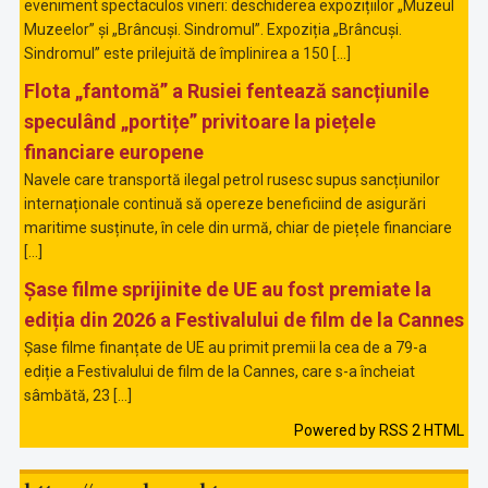
eveniment spectaculos vineri: deschiderea expozițiilor „Muzeul
Muzeelor” și „Brâncuși. Sindromul”. Expoziția „Brâncuși.
Sindromul” este prilejuită de împlinirea a 150 […]
Flota „fantomă” a Rusiei fentează sancțiunile
speculând „portițe” privitoare la piețele
financiare europene
Navele care transportă ilegal petrol rusesc supus sancțiunilor
internaționale continuă să opereze beneficiind de asigurări
maritime susținute, în cele din urmă, chiar de piețele financiare
[…]
Șase filme sprijinite de UE au fost premiate la
ediția din 2026 a Festivalului de film de la Cannes
Șase filme finanțate de UE au primit premii la cea de a 79-a
ediție a Festivalului de film de la Cannes, care s-a încheiat
sâmbătă, 23 […]
Powered by RSS 2 HTML