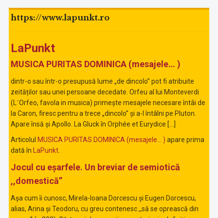
https://www.lapunkt.ro
LaPunkt
MUSICA PURITAS DOMINICA (mesajele… )
dintr-o sau într-o presupusă lume „de dincolo” pot fi atribuite
zeităților sau unei persoane decedate. Orfeu al lui Monteverdi
(LʹOrfeo, favola in musica) primește mesajele necesare întâi de
la Caron, firesc pentru a trece „dincolo” și a-l întâlni pe Pluton.
Apare însă și Apollo. La Gluck în Orphée et Eurydice […]
Articolul
MUSICA PURITAS DOMINICA (mesajele… )
apare prima
dată în
LaPunkt
.
Jocul cu eșarfele. Un breviar de semiotică
,,domestică”
Așa cum îi cunosc, Mirela-Ioana Dorcescu și Eugen Dorcescu,
alias, Arina și Teodoru, cu greu contenesc ,,să se oprească din