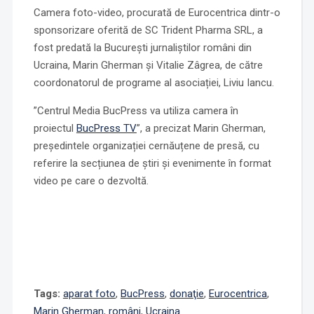
Camera foto-video, procurată de Eurocentrica dintr-o
sponsorizare oferită de SC Trident Pharma SRL, a
fost predată la București jurnaliștilor români din
Ucraina, Marin Gherman și Vitalie Zâgrea, de către
coordonatorul de programe al asociației, Liviu Iancu.
”Centrul Media BucPress va utiliza camera în
proiectul
BucPress TV
”, a precizat Marin Gherman,
președintele organizației cernăuțene de presă, cu
referire la secțiunea de știri și evenimente în format
video pe care o dezvoltă.
Tags:
aparat foto
,
BucPress
,
donaţie
,
Eurocentrica
,
Marin Gherman
,
români
,
Ucraina