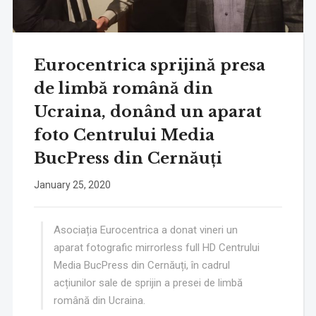
Eurocentrica sprijină presa
de limbă română din
Ucraina, donând un aparat
foto Centrului Media
BucPress din Cernăuți
January 25, 2020
Asociația Eurocentrica a donat vineri un
aparat fotografic mirrorless full HD Centrului
Media BucPress din Cernăuți, în cadrul
acțiunilor sale de sprijin a presei de limbă
română din Ucraina.