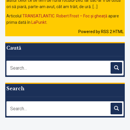
alătur celor ce se tem de furia focului-zeu. Iar dac-ar fi de două
ori să piară, parte-am avut, cât am trăit, de ură. […]
Articolul
TRANSATLANTIC. Robert Frost – Foc și gheață
apare
prima dată în
LaPunkt
.
Powered by RSS 2 HTML
Caută
Search