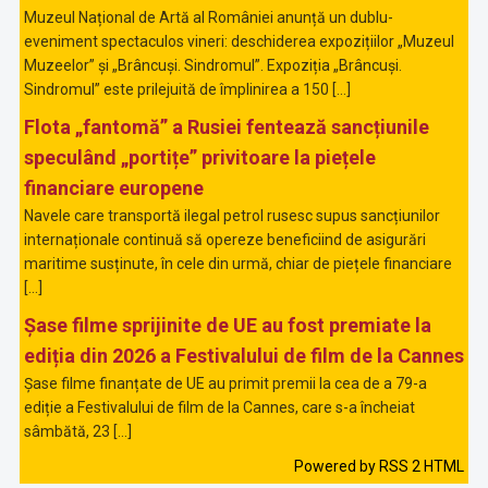
Muzeul Național de Artă al României anunță un dublu-
eveniment spectaculos vineri: deschiderea expozițiilor „Muzeul
Muzeelor” și „Brâncuși. Sindromul”. Expoziția „Brâncuși.
Sindromul” este prilejuită de împlinirea a 150 […]
Flota „fantomă” a Rusiei fentează sancțiunile
speculând „portițe” privitoare la piețele
financiare europene
Navele care transportă ilegal petrol rusesc supus sancțiunilor
internaționale continuă să opereze beneficiind de asigurări
maritime susținute, în cele din urmă, chiar de piețele financiare
[…]
Șase filme sprijinite de UE au fost premiate la
ediția din 2026 a Festivalului de film de la Cannes
Șase filme finanțate de UE au primit premii la cea de a 79-a
ediție a Festivalului de film de la Cannes, care s-a încheiat
sâmbătă, 23 […]
Powered by RSS 2 HTML