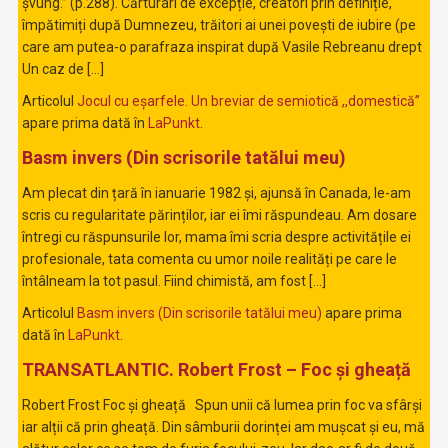
șvung.” (p.288). Cărturari de excepție, creatori prin definiție,
împătimiți după Dumnezeu, trăitori ai unei povești de iubire (pe
care am putea-o parafraza inspirat după Vasile Rebreanu drept
Un caz de […]
Articolul
Jocul cu eșarfele. Un breviar de semiotică ,,domestică”
apare prima dată în
LaPunkt
.
Basm invers (Din scrisorile tatălui meu)
Am plecat din țară în ianuarie 1982 și, ajunsă în Canada, le-am
scris cu regularitate părinților, iar ei îmi răspundeau. Am dosare
întregi cu răspunsurile lor, mama îmi scria despre activitățile ei
profesionale, tata comenta cu umor noile realități pe care le
întâlneam la tot pasul. Fiind chimistă, am fost […]
Articolul
Basm invers (Din scrisorile tatălui meu)
apare prima
dată în
LaPunkt
.
TRANSATLANTIC. Robert Frost – Foc și gheață
Robert Frost Foc și gheață Spun unii că lumea prin foc va sfârși
iar alții că prin gheață. Din sâmburii dorinței am mușcat și eu, mă