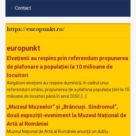
Contact
https://europunkt.ro/
europunkt
Elvețienii au respins prin referendum propunerea
de plafonare a populației la 10 milioane de
locuitori
Alegătorii elvețieni au respins duminică, în cadrul unui
referendum strâns, propunerea de a plafona populația țării la 10
milioane de locuitori până în anul 2050. […]
„Muzeul Muzeelor” și „Brâncuși. Sindromul”,
două expoziții-eveniment la Muzeul Național de
Artă al României
Muzeul Național de Artă al României anunță un dublu-