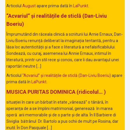
Articolul
August
apare prima dată în
LaPunkt
.
“Acvariul” și realitățile de sticlă (Dan-Liviu
Boeriu)
Împrumutând din răceala clinică a scriiturii lui Arnie Ernaux, Dan-
Liviu Boeriu renunță deliberat la imaginația tentantă, pentru a
lăsa loc autenticității și a face o literatură a nefalsificabilului.
Sondează, cu curaj, asemenea lui Annie Ernaux, intimul în
literatură, printr-un stil rece şi concis, care îi dau avantajul unei
raportări neutre […]
Articolul
“Acvariul” și realitățile de sticlă (Dan-Liviu Boeriu)
apare
prima dată în
LaPunkt
.
MUSICA PURITAS DOMINICA (ridicolul… )
situației în care un bărbat în etate „vânează” o tânără, în
speranța de a se împlini matrimonial, generează în marea
operă arii memorabile și de o parte și de alta. În Il Barbiere di
Siviglia bătrânul Dr. Bartolo a pus ochii de mult pe Rosina, dar
inutil. În Don Pasquale […]