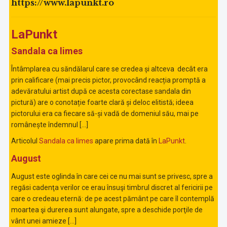
https://www.lapunkt.ro
LaPunkt
Sandala ca limes
Întâmplarea cu săndălarul care se credea și altceva decât era
prin calificare (mai precis pictor, provocând reacția promptă a
adevăratului artist după ce acesta corectase sandala din
pictură) are o conotație foarte clară și deloc elitistă; ideea
pictorului era ca fiecare să-și vadă de domeniul său, mai pe
românește îndemnul […]
Articolul
Sandala ca limes
apare prima dată în
LaPunkt
.
August
August este oglinda în care cei ce nu mai sunt se privesc, spre a
regăsi cadenţa verilor ce erau însuşi timbrul discret al fericirii pe
care o credeau eternă: de pe acest pământ pe care îl contemplă
moartea şi durerea sunt alungate, spre a deschide porţile de
vânt unei amieze […]