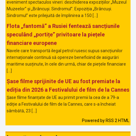
eveniment spectaculos vineri: deschiderea expozițiilor „Muzeul
Muzeelor” și „Brâncuși. Sindromul”. Expoziția „Brâncuși.
Sindromul” este prilejuită de împlinirea a 150 […]
Flota „fantomă” a Rusiei fentează sancțiunile
speculând „portițe” privitoare la piețele
financiare europene
Navele care transportă ilegal petrol rusesc supus sancțiunilor
internaționale continuă să opereze beneficiind de asigurări
maritime susținute, în cele din urmă, chiar de piețele financiare
[…]
Șase filme sprijinite de UE au fost premiate la
ediția din 2026 a Festivalului de film de la Cannes
Șase filme finanțate de UE au primit premii la cea de a 79-a
ediție a Festivalului de film de la Cannes, care s-a încheiat
sâmbătă, 23 […]
Powered by RSS 2 HTML