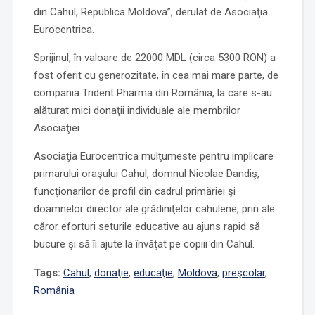
din Cahul, Republica Moldova”, derulat de Asociaţia
Eurocentrica.
Sprijinul, în valoare de 22000 MDL (circa 5300 RON) a
fost oferit cu generozitate, în cea mai mare parte, de
compania Trident Pharma din România, la care s-au
alăturat mici donaţii individuale ale membrilor
Asociaţiei.
Asociaţia Eurocentrica mulţumeste pentru implicare
primarului oraşului Cahul, domnul Nicolae Dandiş,
funcţionarilor de profil din cadrul primăriei şi
doamnelor director ale grădiniţelor cahulene, prin ale
căror eforturi seturile educative au ajuns rapid să
bucure şi să îi ajute la învăţat pe copiii din Cahul.
Tags:
Cahul
,
donaţie
,
educaţie
,
Moldova
,
preşcolar
,
România