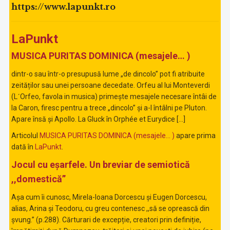
https://www.lapunkt.ro
LaPunkt
MUSICA PURITAS DOMINICA (mesajele… )
dintr-o sau într-o presupusă lume „de dincolo” pot fi atribuite
zeităților sau unei persoane decedate. Orfeu al lui Monteverdi
(LʹOrfeo, favola in musica) primește mesajele necesare întâi de
la Caron, firesc pentru a trece „dincolo” și a-l întâlni pe Pluton.
Apare însă și Apollo. La Gluck în Orphée et Eurydice […]
Articolul
MUSICA PURITAS DOMINICA (mesajele… )
apare prima
dată în
LaPunkt
.
Jocul cu eșarfele. Un breviar de semiotică
,,domestică”
Așa cum îi cunosc, Mirela-Ioana Dorcescu și Eugen Dorcescu,
alias, Arina și Teodoru, cu greu contenesc ,,să se oprească din
șvung.” (p.288). Cărturari de excepție, creatori prin definiție,