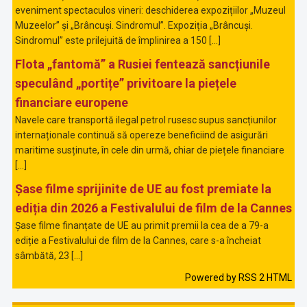
eveniment spectaculos vineri: deschiderea expozițiilor „Muzeul
Muzeelor” și „Brâncuși. Sindromul”. Expoziția „Brâncuși.
Sindromul” este prilejuită de împlinirea a 150 […]
Flota „fantomă” a Rusiei fentează sancțiunile
speculând „portițe” privitoare la piețele
financiare europene
Navele care transportă ilegal petrol rusesc supus sancțiunilor
internaționale continuă să opereze beneficiind de asigurări
maritime susținute, în cele din urmă, chiar de piețele financiare
[…]
Șase filme sprijinite de UE au fost premiate la
ediția din 2026 a Festivalului de film de la Cannes
Șase filme finanțate de UE au primit premii la cea de a 79-a
ediție a Festivalului de film de la Cannes, care s-a încheiat
sâmbătă, 23 […]
Powered by RSS 2 HTML