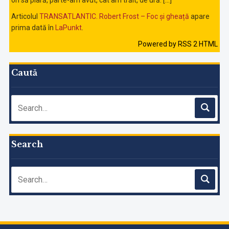
ori să piară, parte-am avut, cât am trăit, de ură. […]
Articolul
TRANSATLANTIC. Robert Frost – Foc și gheață
apare
prima dată în
LaPunkt
.
Powered by RSS 2 HTML
Caută
Search