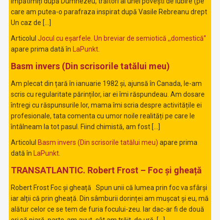
împătimiți după Dumnezeu, trăitori ai unei povești de iubire (pe
care am putea-o parafraza inspirat după Vasile Rebreanu drept
Un caz de […]
Articolul
Jocul cu eșarfele. Un breviar de semiotică ,,domestică”
apare prima dată în
LaPunkt
.
Basm invers (Din scrisorile tatălui meu)
Am plecat din țară în ianuarie 1982 și, ajunsă în Canada, le-am
scris cu regularitate părinților, iar ei îmi răspundeau. Am dosare
întregi cu răspunsurile lor, mama îmi scria despre activitățile ei
profesionale, tata comenta cu umor noile realități pe care le
întâlneam la tot pasul. Fiind chimistă, am fost […]
Articolul
Basm invers (Din scrisorile tatălui meu)
apare prima
dată în
LaPunkt
.
TRANSATLANTIC. Robert Frost – Foc și gheață
Robert Frost Foc și gheață Spun unii că lumea prin foc va sfârși
iar alții că prin gheață. Din sâmburii dorinței am mușcat și eu, mă
alătur celor ce se tem de furia focului-zeu. Iar dac-ar fi de două