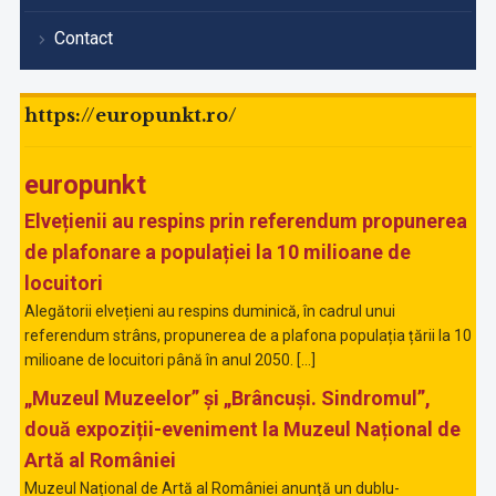
Contact
https://europunkt.ro/
europunkt
Elvețienii au respins prin referendum propunerea
de plafonare a populației la 10 milioane de
locuitori
Alegătorii elvețieni au respins duminică, în cadrul unui
referendum strâns, propunerea de a plafona populația țării la 10
milioane de locuitori până în anul 2050. […]
„Muzeul Muzeelor” și „Brâncuși. Sindromul”,
două expoziții-eveniment la Muzeul Național de
Artă al României
Muzeul Național de Artă al României anunță un dublu-