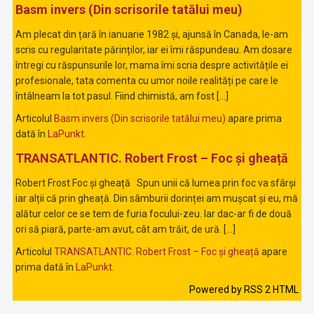
Basm invers (Din scrisorile tatălui meu)
Am plecat din țară în ianuarie 1982 și, ajunsă în Canada, le-am
scris cu regularitate părinților, iar ei îmi răspundeau. Am dosare
întregi cu răspunsurile lor, mama îmi scria despre activitățile ei
profesionale, tata comenta cu umor noile realități pe care le
întâlneam la tot pasul. Fiind chimistă, am fost […]
Articolul
Basm invers (Din scrisorile tatălui meu)
apare prima
dată în
LaPunkt
.
TRANSATLANTIC. Robert Frost – Foc și gheață
Robert Frost Foc și gheață Spun unii că lumea prin foc va sfârși
iar alții că prin gheață. Din sâmburii dorinței am mușcat și eu, mă
alătur celor ce se tem de furia focului-zeu. Iar dac-ar fi de două
ori să piară, parte-am avut, cât am trăit, de ură. […]
Articolul
TRANSATLANTIC. Robert Frost – Foc și gheață
apare
prima dată în
LaPunkt
.
Powered by RSS 2 HTML