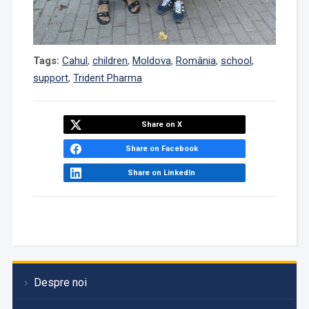
Tags:
Cahul
,
children
,
Moldova
,
România
,
school
,
support
,
Trident Pharma
Share on X
Share on Facebook
Share on LinkedIn
Despre noi