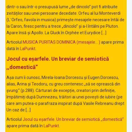
dintr-o sau într-o presupusă lume „de dincolo” pot fi atribuite
zeităților sau unei persoane decedate. Orfeu al lui Monteverdi
(LʹOrfeo, favola in musica) primește mesajele necesare întâi de
la Caron, firesc pentru a trece „dincolo” și a-l întâlni pe Pluton.
Apare însă și Apollo. La Gluck în Orphée et Eurydice […]
Articolul
MUSICA PURITAS DOMINICA (mesajele… )
apare prima
dată în
LaPunkt
.
Jocul cu eșarfele. Un breviar de semiotică
,,domestică”
Așa cum îi cunosc, Mirela-Ioana Dorcescu și Eugen Dorcescu,
alias, Arina și Teodoru, cu greu contenesc ,,să se oprească din
șvung.” (p.288). Cărturari de excepție, creatori prin definiție,
împătimiți după Dumnezeu, trăitori ai unei povești de iubire (pe
care am putea-o parafraza inspirat după Vasile Rebreanu drept
Un caz de […]
Articolul
Jocul cu eșarfele. Un breviar de semiotică ,,domestică”
apare prima dată în
LaPunkt
.