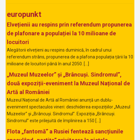
europunkt
Elvețienii au respins prin referendum propunerea
de plafonare a populației la 10 milioane de
locuitori
Alegătorii elvețieni au respins duminică, în cadrul unui
referendum strâns, propunerea de a plafona populația țării la 10
milioane de locuitori până în anul 2050. […]
„Muzeul Muzeelor” și „Brâncuși. Sindromul”,
două expoziții-eveniment la Muzeul Național de
Artă al României
Muzeul Național de Artă al României anunță un dublu-
eveniment spectaculos vineri: deschiderea expozițiilor „Muzeul
Muzeelor” și „Brâncuși. Sindromul”. Expoziția „Brâncuși.
Sindromul” este prilejuită de împlinirea a 150 […]
Flota „fantomă” a Rusiei fentează sancțiunile