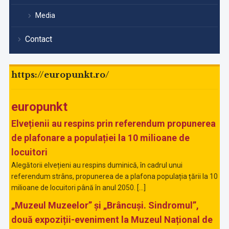
Media
Contact
https://europunkt.ro/
europunkt
Elvețienii au respins prin referendum propunerea
de plafonare a populației la 10 milioane de
locuitori
Alegătorii elvețieni au respins duminică, în cadrul unui
referendum strâns, propunerea de a plafona populația țării la 10
milioane de locuitori până în anul 2050. […]
„Muzeul Muzeelor” și „Brâncuși. Sindromul”,
două expoziții-eveniment la Muzeul Național de