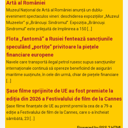
Artă al României
Muzeul Național de Artă al României anunță un dublu-
eveniment spectaculos vineri: deschiderea expozițiilor „Muzeul
Muzeelor” și „Brâncuși. Sindromul”. Expoziția „Brâncuși.
Sindromul” este prilejuită de împlinirea a 150 […]
Flota „fantomă” a Rusiei fentează sancțiunile
speculând „portițe” privitoare la piețele
financiare europene
Navele care transportă ilegal petrol rusesc supus sancțiunilor
internaționale continuă să opereze beneficiind de asigurări
maritime susținute, în cele din urmă, chiar de piețele financiare
[…]
Șase filme sprijinite de UE au fost premiate la
ediția din 2026 a Festivalului de film de la Cannes
Șase filme finanțate de UE au primit premii la cea de a 79-a
ediție a Festivalului de film de la Cannes, care s-a încheiat
sâmbătă, 23 […]
Powered by RSS 2 HTML