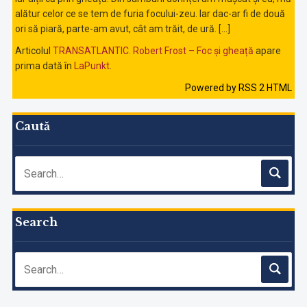
alătur celor ce se tem de furia focului-zeu. Iar dac-ar fi de două
ori să piară, parte-am avut, cât am trăit, de ură. […]
Articolul
TRANSATLANTIC. Robert Frost – Foc și gheață
apare
prima dată în
LaPunkt
.
Powered by RSS 2 HTML
Caută
Search