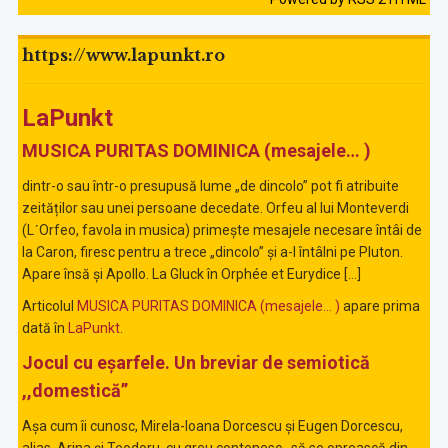
https://www.lapunkt.ro
LaPunkt
MUSICA PURITAS DOMINICA (mesajele… )
dintr-o sau într-o presupusă lume „de dincolo” pot fi atribuite
zeităților sau unei persoane decedate. Orfeu al lui Monteverdi
(LʹOrfeo, favola in musica) primește mesajele necesare întâi de
la Caron, firesc pentru a trece „dincolo” și a-l întâlni pe Pluton.
Apare însă și Apollo. La Gluck în Orphée et Eurydice […]
Articolul
MUSICA PURITAS DOMINICA (mesajele… )
apare prima
dată în
LaPunkt
.
Jocul cu eșarfele. Un breviar de semiotică
,,domestică”
Așa cum îi cunosc, Mirela-Ioana Dorcescu și Eugen Dorcescu,
alias, Arina și Teodoru, cu greu contenesc ,,să se oprească din