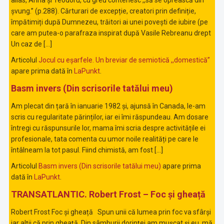
șvung.” (p.288). Cărturari de excepție, creatori prin definiție,
împătimiți după Dumnezeu, trăitori ai unei povești de iubire (pe
care am putea-o parafraza inspirat după Vasile Rebreanu drept
Un caz de […]
Articolul
Jocul cu eșarfele. Un breviar de semiotică ,,domestică”
apare prima dată în
LaPunkt
.
Basm invers (Din scrisorile tatălui meu)
Am plecat din țară în ianuarie 1982 și, ajunsă în Canada, le-am
scris cu regularitate părinților, iar ei îmi răspundeau. Am dosare
întregi cu răspunsurile lor, mama îmi scria despre activitățile ei
profesionale, tata comenta cu umor noile realități pe care le
întâlneam la tot pasul. Fiind chimistă, am fost […]
Articolul
Basm invers (Din scrisorile tatălui meu)
apare prima
dată în
LaPunkt
.
TRANSATLANTIC. Robert Frost – Foc și gheață
Robert Frost Foc și gheață Spun unii că lumea prin foc va sfârși
iar alții că prin gheață. Din sâmburii dorinței am mușcat și eu, mă